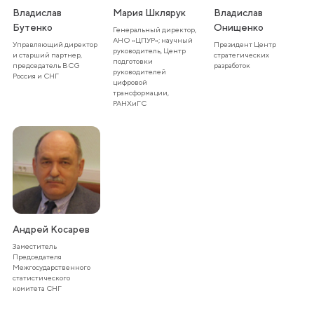
Владислав
Мария Шклярук
Владислав
Бутенко
Онищенко
Генеральный директор,
АНО «ЦПУР»; научный
Управляющий директор
Президент Центр
руководитель, Центр
и старший партнер,
стратегических
подготовки
председатель BCG
разработок
руководителей
Россия и СНГ
цифровой
трансформации,
РАНХиГС
Андрей Косарев
Заместитель
Председателя
Межгосударственного
статистического
комитета СНГ